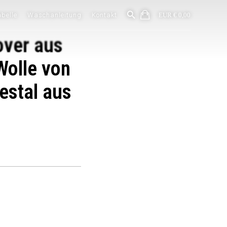
belle
Waschanleitung
Kontakt
EUR € 0,00
over aus
Wolle von
estal aus