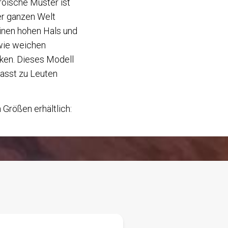
äröische Muster ist
er ganzen Welt
einen hohen Hals und
wie weichen
en. Dieses Modell
passt zu Leuten
 Größen erhältlich: