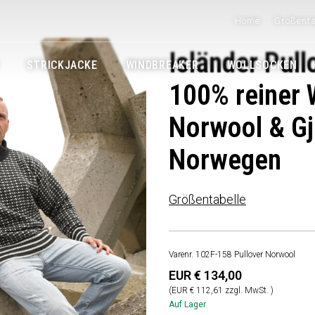
Home
Größenta
Isländer Pull
STRICKJACKE
WINDBREAKER
WOLLSOCKEN
100% reiner 
Norwool & Gj
Norwegen
Größentabelle
Varenr. 102F-158 Pullover Norwool
EUR € 134,00
(EUR € 112,61 zzgl. MwSt. )
Auf Lager