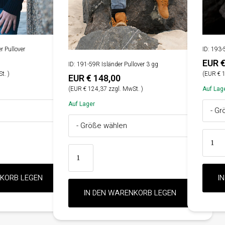
r Pullover
ID: 193-
EUR €
ID: 191-59R Isländer Pullover 3 gg
t. )
(EUR € 1
EUR € 148,00
(EUR € 124,37 zzgl. MwSt. )
Auf Lag
Auf Lager