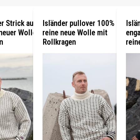
r Strick aus
Isländer pullover 100%
Islä
neuer Wolle
reine neue Wolle mit
enga
n
Rollkragen
rein