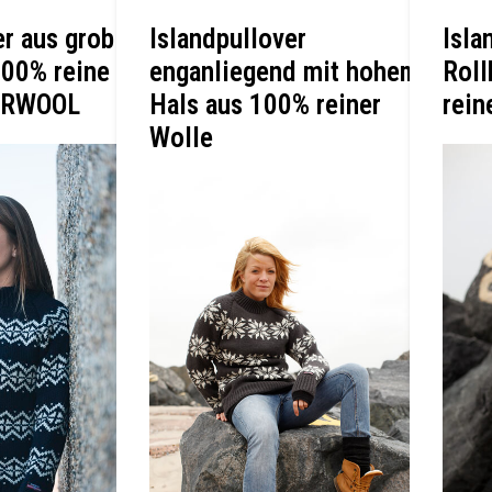
er aus grob
Islandpullover
Isla
100% reine
enganliegend mit hohem
Roll
NORWOOL
Hals aus 100% reiner
rein
Wolle