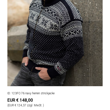
ID: 123FC-76 navy herren strickjacke
EUR € 148,00
(EUR € 124,37 zzgl. MwSt. )