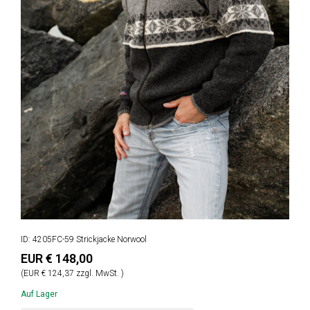
ID: 4205FC-59 Strickjacke Norwool
EUR € 148,00
(EUR € 124,37 zzgl. MwSt. )
Auf Lager